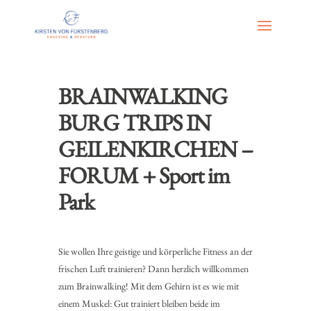
BRAINWALKING
BURG TRIPS IN
GEILENKIRCHEN –
FORUM + Sport im
Park
Sie wollen Ihre geistige und körperliche Fitness an der
frischen Luft trainieren? Dann herzlich willkommen
zum Brainwalking! Mit dem Gehirn ist es wie mit
einem Muskel: Gut trainiert bleiben beide im