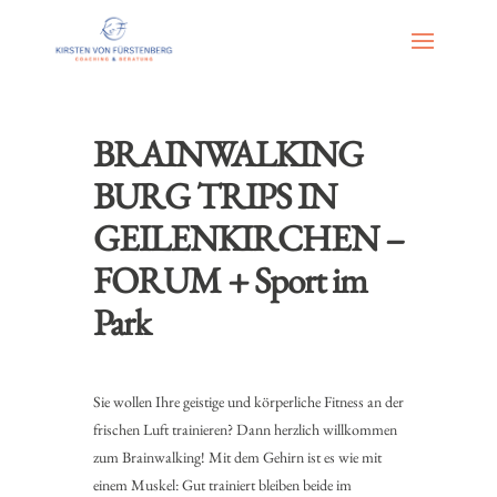
BRAINWALKING
BURG TRIPS IN
GEILENKIRCHEN –
FORUM + Sport im
Park
Sie wollen Ihre geistige und körperliche Fitness an der
frischen Luft trainieren? Dann herzlich willkommen
zum Brainwalking! Mit dem Gehirn ist es wie mit
einem Muskel: Gut trainiert bleiben beide im