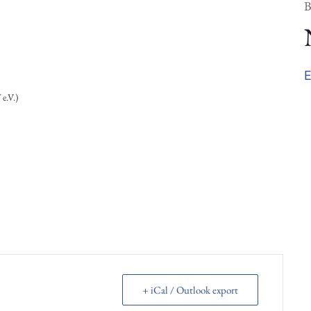
B
E
e.V.)
+ iCal / Outlook export