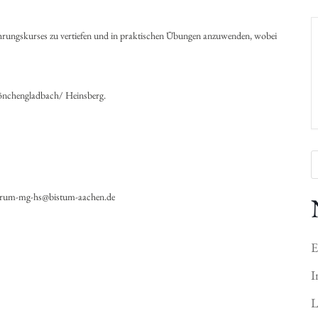
ührungskurses zu vertiefen und in praktischen Übungen anzuwenden, wobei
nchengladbach/ Heinsberg.
forum-mg-hs@bistum-aachen.de
E
I
L