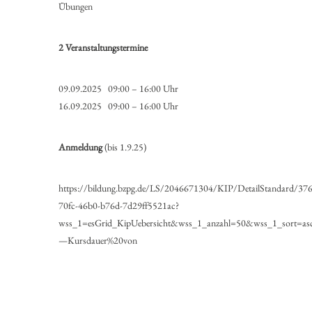
Übungen
2 Veranstaltungstermine
09.09.2025 09:00 – 16:00 Uhr
16.09.2025 09:00 – 16:00 Uhr
Anmeldung
(bis 1.9.25)
https://bildung.bzpg.de/LS/2046671304/KIP/DetailStandard/37
70fc-46b0-b76d-7d29ff5521ac?
wss_1=esGrid_KipUebersicht&wss_1_anzahl=50&wss_1_sort=as
—Kursdauer%20von