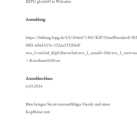
BZPG gGmbH in Würselen
Anmeldung
:
https://bildung.bzpg.de/LS/2046671302/KIP/DetailStandard/38
0fd1-4d4d-b23c-122aa2932bbd?
wss_1=esGrid_KipUebersicht&wss_1_anzahl=10&wss_1_sort=as
—Kursdauer%20von
Anmeldeschluss:
6.03.2024
Bitte bringen Sie ein internetfähiges Handy und einen
Kopfhörer mit.