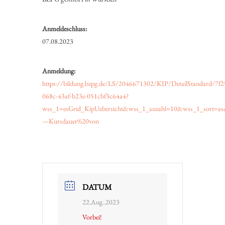
Anmeldeschluss:
07.08.2023
Anmeldung:
https://bildung.bzpg.de/LS/2046671302/KIP/DetailStandard/7f2
068c-43af-b23e-051cbf3c64a4?
wss_1=esGrid_KipUebersicht&wss_1_anzahl=10&wss_1_sort=as
—Kursdauer%20von
DATUM
22.Aug..2023
Vorbei!